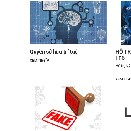
Quyền sở hữu trí tuệ
HỖ TR
LED
XEM TIБЄЇP
Hỗ trợ kỹ
...
XEM TIБЄ