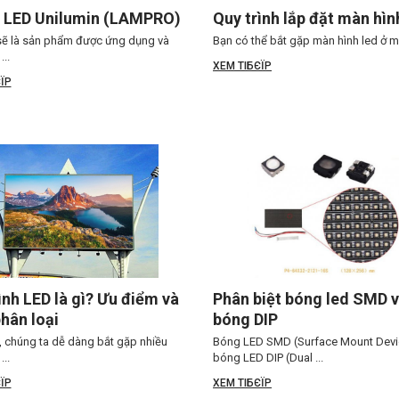
 LED Unilumin (LAMPRO)
Quy trình lắp đặt màn hìn
ẽ là sản phẩm được ứng dụng và
Bạn có thể bắt gặp màn hình led ở mọi
...
XEM TIБЄЇP
ЇP
nh LED là gì? Ưu điểm và
Phân biệt bóng led SMD 
hân loại
bóng DIP
, chúng ta dễ dàng bắt gặp nhiều
Bóng LED SMD (Surface Mount Devi
..
bóng LED DIP (Dual ...
ЇP
XEM TIБЄЇP