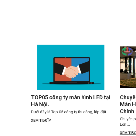
TOP05 công ty màn hình LED tại
Chuyên
Hà Nội.
Màn Hì
Chính
Dưới đây là Top 05 công ty thi công, lắp đặt ...
Chuyên p
XEM TIБЄЇP
Lớn ...
XEM TIБЄ