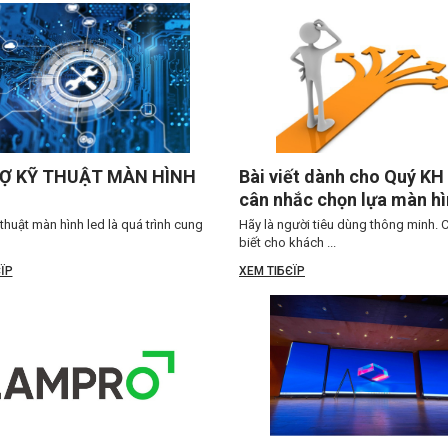
Ợ KỸ THUẬT MÀN HÌNH
Bài viết dành cho Quý KH
cân nhắc chọn lựa màn h
 thuật màn hình led là quá trình cung
Hãy là người tiêu dùng thông minh. 
biết cho khách ...
ЇP
XEM TIБЄЇP