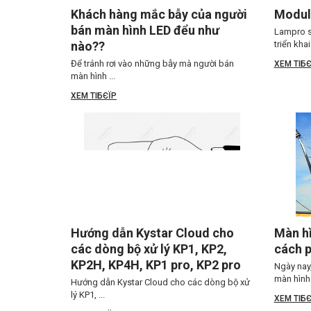
Khách hàng mắc bẫy của người
Modul
bán màn hình LED đểu như
Lampro s
nào??
triển khai 
Để tránh rơi vào những bẫy mà người bán
XEM TIБЄ
màn hình ...
XEM TIБЄЇP
Hướng dẫn Kystar Cloud cho
Màn hì
các dòng bộ xử lý KP1, KP2,
cách p
KP2H, KP4H, KP1 pro, KP2 pro
Ngày nay
màn hình .
Hướng dẫn Kystar Cloud cho các dòng bộ xử
lý KP1, ...
XEM TIБЄ