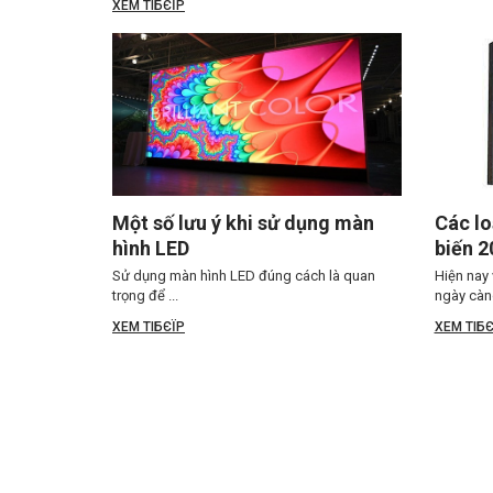
XEM TIБЄЇP
Một số lưu ý khi sử dụng màn
Các lo
hình LED
biến 2
Sử dụng màn hình LED đúng cách là quan
Hiện nay 
trọng để ...
ngày càng
XEM TIБЄЇP
XEM TIБЄ