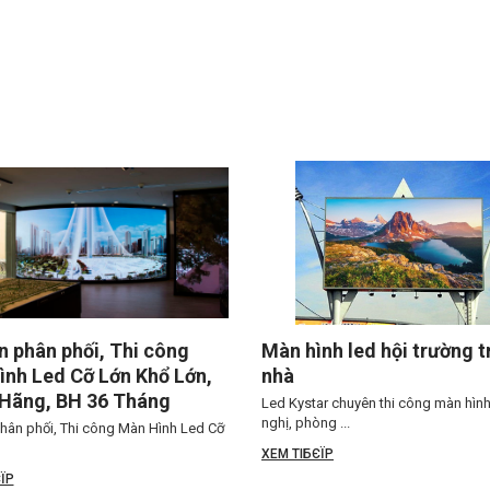
 phân phối, Thi công
Màn hình led hội trường 
nh Led Cỡ Lớn Khổ Lớn,
nhà
 Hãng, BH 36 Tháng
Led Kystar chuyên thi công màn hình 
nghị, phòng ...
hân phối, Thi công Màn Hình Led Cỡ
XEM TIБЄЇP
ЇP