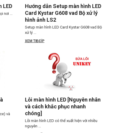
h LED
Hướng dẫn Setup màn hình LED
Card Kystar G608 vad Bộ xử lý
 nơi ...
hình ảnh LS2
Setup màn hình LED Card Kystar G608 vad Bộ
xử lý ...
XEM TIБЄЇP
và
Lỗi màn hình LED [Nguyên nhân
và cách khắc phục nhanh
chóng]
ce) và
Lỗi màn hình LED có thể xuất hiện với nhiều
nguyên ...