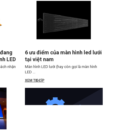
 đang
6 ưu điểm của màn hình led lưới
ình LED
tại việt nam
Cách nhận
Màn hình LED lưới (hay còn gọi là màn hình
LED ...
XEM TIБЄЇP