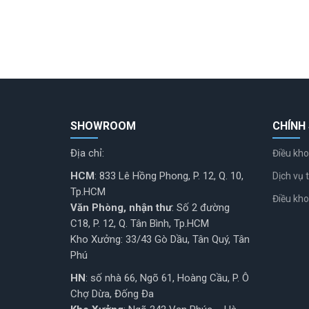
SHOWROOM
CHÍNH
Địa chỉ:
Điều kho
HCM
: 833 Lê Hồng Phong, P. 12, Q. 10,
Dịch vụ t
Tp.HCM
Điều kh
Văn Phòng, nhận thư
: Số 2 đường
C18, P. 12, Q. Tân Bình, Tp.HCM
Kho Xưởng: 33/43 Gò Dầu, Tân Quý, Tân
Phú
HN
: số nhà 66, Ngõ 61, Hoàng Cầu, P. Ô
Chợ Dừa, Đống Đa