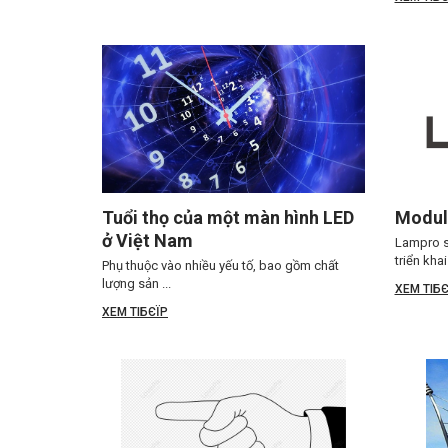
Tuổi thọ của một màn hình LED
Modul
ở Việt Nam
Lampro s
triển khai 
Phụ thuộc vào nhiều yếu tố, bao gồm chất
lượng sản ...
XEM TIБЄ
XEM TIБЄЇP