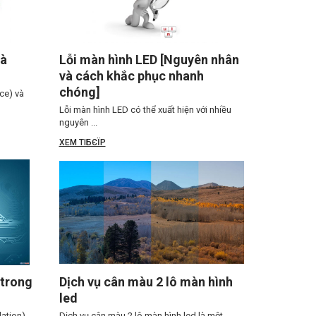
và
Lỗi màn hình LED [Nguyên nhân
và cách khắc phục nhanh
chóng]
ce) và
Lỗi màn hình LED có thể xuất hiện với nhiều
nguyên ...
XEM TIБЄЇP
trong
Dịch vụ cân màu 2 lô màn hình
led
ation)
Dịch vụ cân màu 2 lô màn hình led là một ...