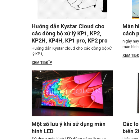
Hướng dẫn Kystar Cloud cho
Màn hì
các dòng bộ xử lý KP1, KP2,
cách p
KP2H, KP4H, KP1 pro, KP2 pro
Ngày nay
màn hình .
Hướng dẫn Kystar Cloud cho các dòng bộ xử
lý KP1, ...
XEM TIБЄ
XEM TIБЄЇP
Một số lưu ý khi sử dụng màn
Các lo
hình LED
biến 2
Sử dụng màn hình LED đúng cách là quan
Hiện nay 