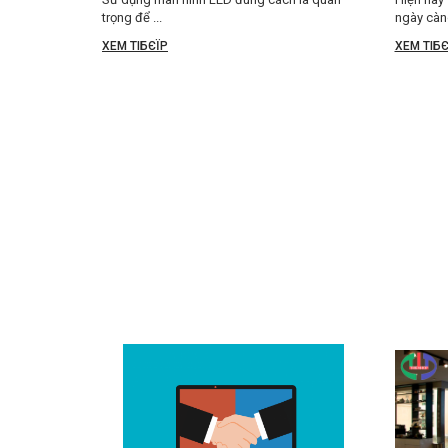
trọng để ...
ngày càng
XEM TIБЄЇP
XEM TIБЄ