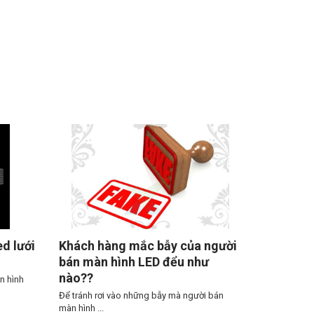
d lưới
Khách hàng mắc bẫy của người
bán màn hình LED đểu như
nào??
n hình
Để tránh rơi vào những bẫy mà người bán
màn hình ...