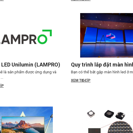
 LED Unilumin (LAMPRO)
Quy trình lắp đặt màn hìn
ẽ là sản phẩm được ứng dụng và
Bạn có thể bắt gặp màn hình led ở mọi
...
XEM TIБЄЇP
ЇP