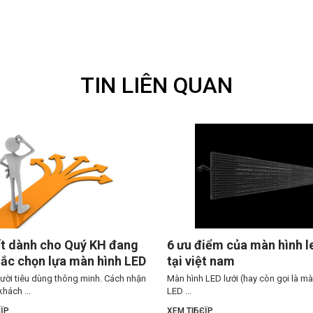
TIN LIÊN QUAN
ết dành cho Quý KH đang
6 ưu điểm của màn hình le
ắc chọn lựa màn hình LED
tại việt nam
gười tiêu dùng thông minh. Cách nhận
Màn hình LED lưới (hay còn gọi là mà
khách ...
LED ...
ЇP
XEM TIБЄЇP