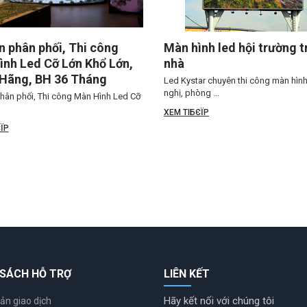
 phân phối, Thi công
Màn hình led hội trường 
nh Led Cỡ Lớn Khổ Lớn,
nhà
 Hãng, BH 36 Tháng
Led Kystar chuyên thi công màn hình 
nghị, phòng ...
hân phối, Thi công Màn Hình Led Cỡ
XEM TIБЄЇP
ЇP
 SÁCH HỖ TRỢ
LIÊN KẾT
Hãy kết nối với chúng tôi
ản giao dịch