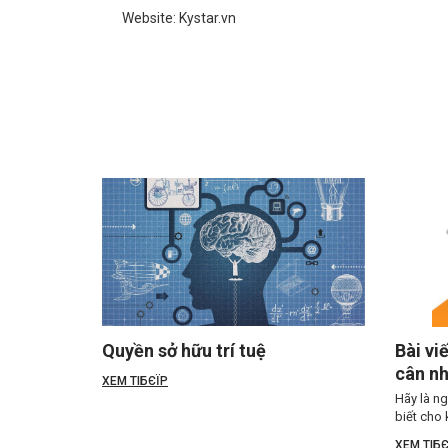
Website: Kystar.vn
Quyền sở hữu trí tuệ
Bài vi
cân nh
XEM TIБЄЇP
Hãy là n
biết cho 
XEM TIБЄ