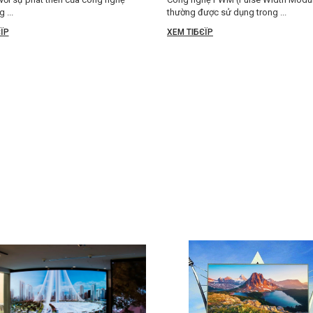
 ...
thường được sử dụng trong ...
ЇP
XEM TIБЄЇP