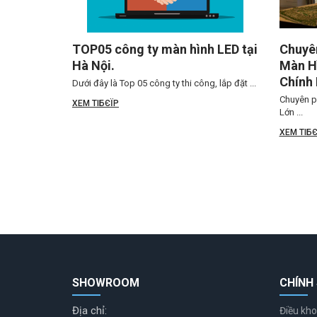
TOP05 công ty màn hình LED tại
Chuyên
Hà Nội.
Màn Hì
Chính
Dưới đây là Top 05 công ty thi công, lắp đặt ...
Chuyên p
XEM TIБЄЇP
Lớn ...
XEM TIБЄ
SHOWROOM
CHÍNH
Địa chỉ:
Điều kho