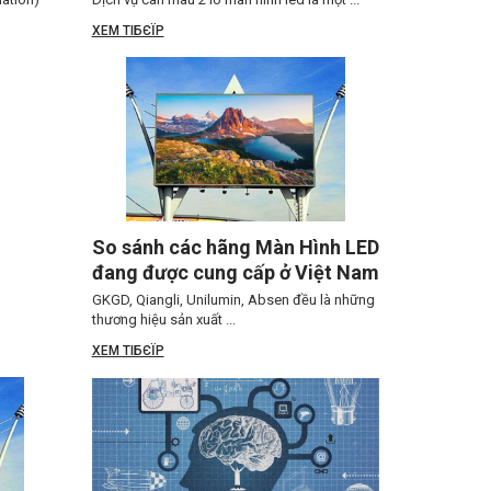
XEM TIБЄЇP
So sánh các hãng Màn Hình LED
đang được cung cấp ở Việt Nam
GKGD, Qiangli, Unilumin, Absen đều là những
thương hiệu sản xuất ...
XEM TIБЄЇP