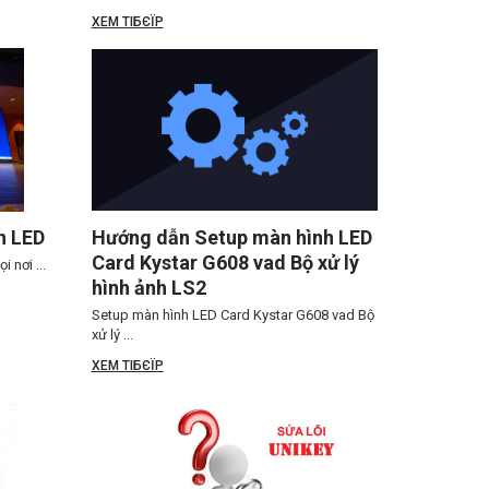
XEM TIБЄЇP
h LED
Hướng dẫn Setup màn hình LED
Card Kystar G608 vad Bộ xử lý
 nơi ...
hình ảnh LS2
Setup màn hình LED Card Kystar G608 vad Bộ
xử lý ...
XEM TIБЄЇP