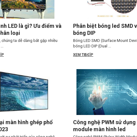
nh LED là gì? Ưu điểm và
Phân biệt bóng led SMD 
hân loại
bóng DIP
, chúng ta dễ dàng bắt gặp nhiều
Bóng LED SMD (Surface Mount Devi
..
bóng LED DIP (Dual ...
ЇP
XEM TIБЄЇP
ại màn hình ghép phổ
Công nghệ PWM sử dụng 
023
module màn hình led
với sự phát triển của công nghệ
Công nghệ PWM (Pulse Width Modul