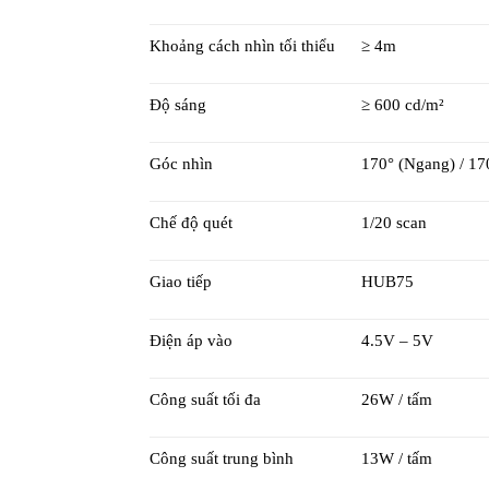
Khoảng cách nhìn tối thiểu
≥ 4m
Độ sáng
≥ 600 cd/m²
Góc nhìn
170° (Ngang) / 17
Chế độ quét
1/20 scan
Giao tiếp
HUB75
Điện áp vào
4.5V – 5V
Công suất tối đa
26W / tấm
Công suất trung bình
13W / tấm