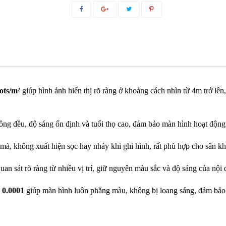
ots/m²
 giúp hình ảnh hiển thị rõ ràng ở khoảng cách nhìn từ 4m trở lê
ồng đều, độ sáng ổn định và tuổi thọ cao, đảm bảo màn hình hoạt động b
 mà, không xuất hiện sọc hay nháy khi ghi hình, rất phù hợp cho sân k
an sát rõ ràng từ nhiều vị trí, giữ nguyên màu sắc và độ sáng của nội 
 0.0001
 giúp màn hình luôn phẳng màu, không bị loang sáng, đảm bảo 