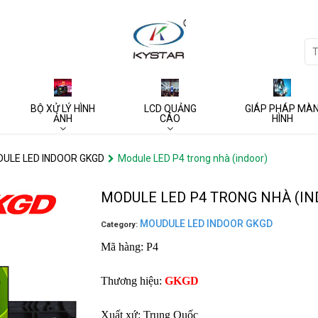
BỘ XỬ LÝ HÌNH
LCD QUẢNG
GIÁP PHÁP MÀ
ẢNH
CÁO
HÌNH
ULE LED INDOOR GKGD
Module LED P4 trong nhà (indoor)
MODULE LED P4 TRONG NHÀ (IN
MOUDULE LED INDOOR GKGD
Category:
Mã hàng: P4
Thương hiệu: 
GKGD
Xuất xứ: Trung Quốc