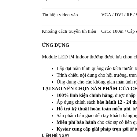
Tín hiệu video vào
VGA / DVI / RF /
Khoảng cách truyền tín hiệu
Cat5: 100m / Cáp
ỨNG DỤNG
Module LED P4 Indoor thường được lựa chọn cho 
Lắp đặt màn hình quảng cáo kích thước l
Trình chiếu nội dung cho hội trường, tru
Ứng dụng cho các không gian màn ảnh rộ
TẠI SAO NÊN CHỌN SẢN PHẨM CỦA C
100% linh kiện chính hãng
, được nhập
Áp dụng chính sách 
bảo hành 12 - 24 t
Hỗ trợ kỹ thuật hoàn toàn miễn phí
, t
Sản phẩm bàn giao đến tay khách hàng 
n
Miễn phí bảo hành
 cho các sự cố liên q
Kystar cung cấp giải pháp trọn gói
 từ 
LIÊN HỆ NGAY: