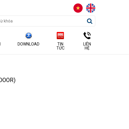
N
DOWNLOAD
TIN
LIÊN
TỨC
HỆ
DOOR)