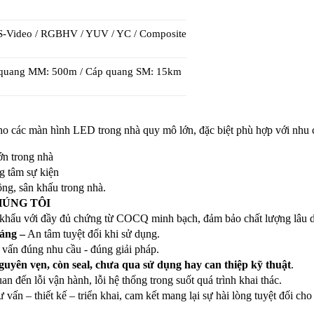
 S-Video / RGBHV / YUV / YC / Composite
 quang MM: 500m / Cáp quang SM: 15km
các màn hình LED trong nhà quy mô lớn, đặc biệt phù hợp với nhu cầu
ớn trong nhà
ng tâm sự kiện
ng, sân khấu trong nhà.
HÚNG TÔI
 khẩu với đầy đủ chứng từ COCQ minh bạch, đảm bảo chất lượng lâu d
háng –
 An tâm tuyệt đối khi sử dụng.
ư vấn đúng nhu cầu - đúng giải pháp.
guyên vẹn, còn seal, chưa qua sử dụng hay can thiệp kỹ thuật
.
uan đến lỗi vận hành, lỗi hệ thống trong suốt quá trình khai thác.
tư vấn – thiết kế – triển khai, cam kết mang lại sự hài lòng tuyệt đối ch