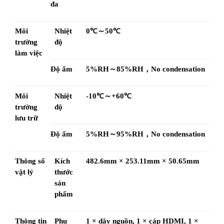
đa
Môi 
Nhiệt 
0℃～50℃
trường 
độ
làm việc
Độ ẩm
5%RH～85%RH，No condensation
Môi 
Nhiệt 
-10℃～+60℃
trường 
độ
lưu trữ
Độ ẩm
5%RH～95%RH，No condensation
Thông số 
Kích 
482.6mm × 253.11mm × 50.65mm
vật lý
thước 
sản 
phẩm
Thông tin 
Phụ 
1 × dây nguồn, 1 × cáp HDMI, 1 × 