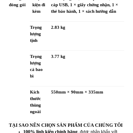
đóng gói
kiện đi 
cáp USB, 1 × giấy chứng nhận, 1 × 
kèm
thẻ bảo hành, 1 × sách hướng dẫn
Trọng 
2.83 kg
lượng 
tịnh
Trọng 
3.77 kg
lượng 
cả bao 
bì
Kích 
550mm × 90mm × 335mm
thước 
thùng 
ngoài
TẠI SAO NÊN CHỌN SẢN PHẨM CỦA CHÚNG TÔI
100% linh kiện chính hãng
, được nhập khẩu với 