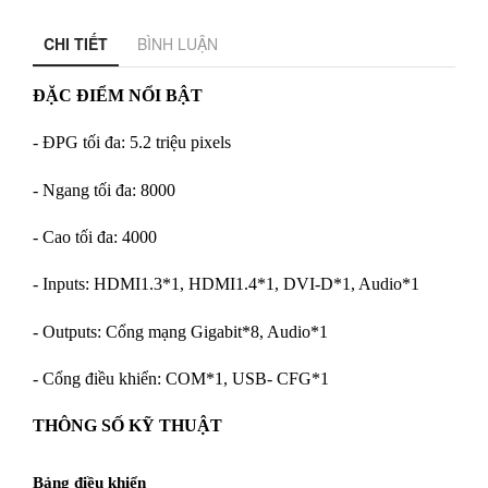
CHI TIẾT
BÌNH LUẬN
ĐẶC ĐIỂM NỔI BẬT
- ĐPG tối đa: 5.2 triệu pixels
- Ngang tối đa: 8000
- Cao tối đa: 4000
- Inputs: HDMI1.3*1, HDMI1.4*1, DVI-D*1, Audio*1
- Outputs: Cổng mạng Gigabit*8, Audio*1
- Cổng điều khiển: COM*1, USB- CFG*1
THÔNG SỐ KỸ THUẬT
Bảng điều khiển 