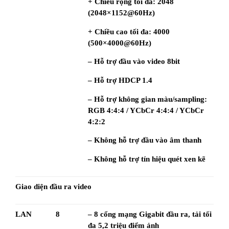
+ Chiều rộng tối đa: 2048 
(2048×1152@60Hz)
+ Chiều cao tối đa: 4000 
(500×4000@60Hz)
– Hỗ trợ đầu vào video 8bit
– Hỗ trợ HDCP 1.4
– Hỗ trợ không gian màu/sampling: 
RGB 4:4:4 / YCbCr 4:4:4 / YCbCr 
4:2:2
– Không hỗ trợ đầu vào âm thanh
– Không hỗ trợ tín hiệu quét xen kẽ
Giao diện đầu ra video
LAN
8
– 8 cổng mạng Gigabit đầu ra, tải tối 
đa 5,2 triệu điểm ảnh