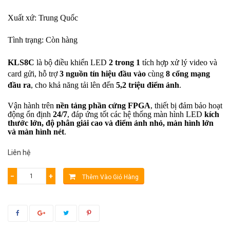
Xuất xứ: Trung Quốc
Tình trạng: Còn hàng
KLS8C
 là bộ điều khiển LED 
2 trong 1
 tích hợp xử lý video và 
card gửi, hỗ trợ 
3 nguồn tín hiệu đầu vào
 cùng 
8 cổng mạng 
đầu ra
, cho khả năng tải lên đến 
5,2 triệu điểm ảnh
.
Vận hành trên 
nền tảng phần cứng FPGA
, thiết bị đảm bảo hoạt 
động ổn định 
24/7
, đáp ứng tốt các hệ thống màn hình LED 
kích 
thước lớn, độ phân giải cao và điểm ảnh nhỏ, màn hình lớn 
và màn hình nét
.
Liên hệ
−
+
Thêm Vào Giỏ Hàng